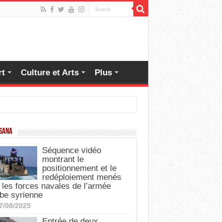
rt
Culture et Arts
Plus
 SANA
Séquence vidéo
montrant le
positionnement et le
redéploiement menés
 les forces navales de l’armée
be syrienne
7/08/2025
Entrée de deux