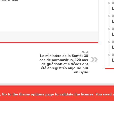
0
L
0
L
0
L
0
L
Next
0
Le ministère de la Santé: 38
cas de coronavirus, 120 cas
L
de guérison et 4 décès ont
été enregistrés aujourd’hui
en Syrie
, Go to the theme options page to validate the license, You need 
rved
Powered by
sana
| Design