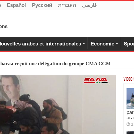
e
Español
Pусский
העברית
فارسی
ouvelles arabes et internationales
Economie
Spo
-Charaa reçoit une délégation du groupe CMA CGM
Video
par
ara
1