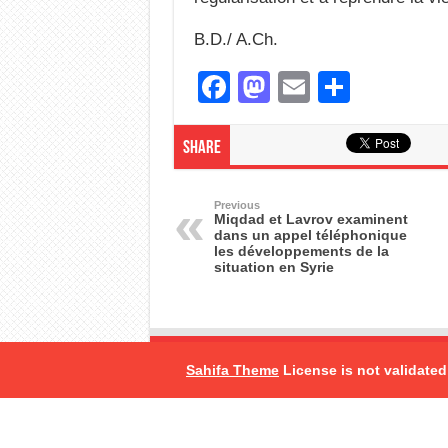
B.D./ A.Ch.
F
M
E
S
a
a
m
h
c
st
ail
ar
Share
e
o
e
b
d
Previous
Miqdad et Lavrov examinent
dans un appel téléphonique
o
o
les développements de la
situation en Syrie
o
n
k
Sahifa Theme
License is not validated
© Copyright 2026, All Rights Rese