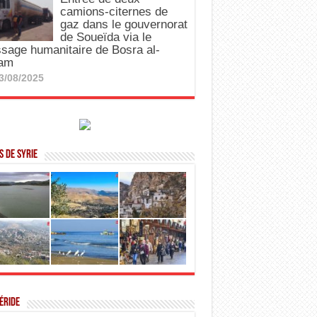
camions-citernes de
gaz dans le gouvernorat
de Soueïda via le
sage humanitaire de Bosra al-
am
3/08/2025
 de Syrie
éride