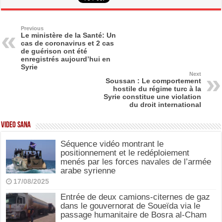
c
st
ail
ar
e
o
e
b
d
Previous
Le ministère de la Santé: Un
cas de coronavirus et 2 cas
o
o
de guérison ont été
enregistrés aujourd’hui en
o
n
Syrie
Next
k
Soussan : Le comportement
hostile du régime turc à la
Syrie constitue une violation
du droit international
Video SANA
Séquence vidéo montrant le
positionnement et le redéploiement
menés par les forces navales de l’armée
arabe syrienne
17/08/2025
Entrée de deux camions-citernes de gaz
dans le gouvernorat de Soueïda via le
passage humanitaire de Bosra al-Cham