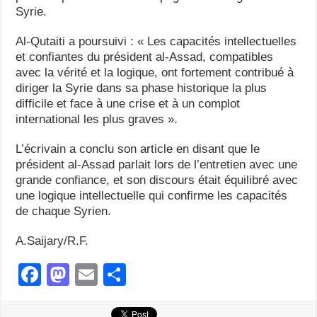
Syrie.
Al-Qutaiti a poursuivi : « Les capacités intellectuelles
et confiantes du président al-Assad, compatibles
avec la vérité et la logique, ont fortement contribué à
diriger la Syrie dans sa phase historique la plus
difficile et face à une crise et à un complot
international les plus graves ».
L’écrivain a conclu son article en disant que le
président al-Assad parlait lors de l’entretien avec une
grande confiance, et son discours était équilibré avec
une logique intellectuelle qui confirme les capacités
de chaque Syrien.
A.Saijary/R.F.
F
M
E
S
a
a
m
h