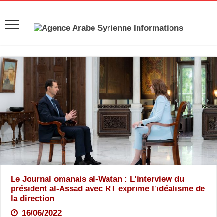
Le Journal omanais al-Watan : L’interview du
président al-Assad avec RT exprime l’idéalisme de
la direction
16/06/2022