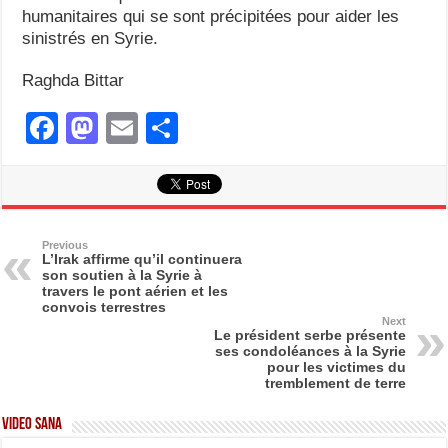
humanitaires qui se sont précipitées pour aider les
sinistrés en Syrie.
Raghda Bittar
F
M
E
S
a
a
m
h
c
st
ail
ar
e
o
e
b
d
Previous
L’Irak affirme qu’il continuera
son soutien à la Syrie à
o
o
travers le pont aérien et les
convois terrestres
o
n
Next
Le président serbe présente
k
ses condoléances à la Syrie
pour les victimes du
tremblement de terre
Video SANA