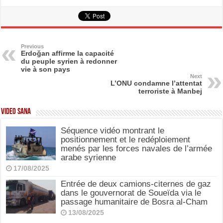
a
a
m
h
c
st
ail
ar
e
o
e
b
d
Previous
Erdoğan affirme la capacité
du peuple syrien à redonner
o
o
vie à son pays
Next
o
n
L’ONU condamne l’attentat
terroriste à Manbej
k
Video SANA
Séquence vidéo montrant le
positionnement et le redéploiement
menés par les forces navales de l’armée
arabe syrienne
17/08/2025
Entrée de deux camions-citernes de gaz
dans le gouvernorat de Soueïda via le
passage humanitaire de Bosra al-Cham
13/08/2025