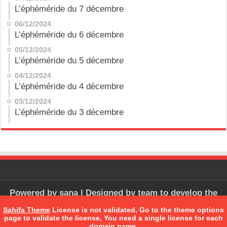
L’éphéméride du 7 décembre
06/12/2024
L’éphéméride du 6 décembre
05/12/2024
L’éphéméride du 5 décembre
04/12/2024
L’éphéméride du 4 décembre
03/12/2024
L’éphéméride du 3 décembre
Powered by
sana
| Designed by
team to develop the
software
Sahifa Theme
License is not validated, Go to the theme options
page to validate the license, You need a single license for each
domain name.