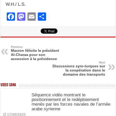
W.H./ L.S.
F
M
E
S
a
a
m
h
c
st
ail
ar
e
o
e
b
d
Previous
Macron félicite le président
Al-Charaa pour son
o
o
accession à la présidence
Next
o
n
Discussions syro-turques sur
la coopération dans le
k
domaine des transports
Video SANA
Séquence vidéo montrant le
positionnement et le redéploiement
menés par les forces navales de l’armée
arabe syrienne
17/08/2025