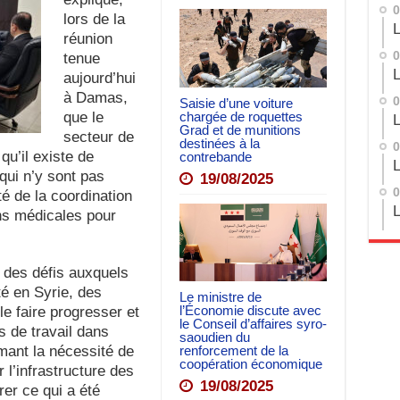
0
lors de la
L
réunion
0
tenue
L
aujourd’hui
à Damas,
0
Saisie d’une voiture
chargée de roquettes
que le
L
Grad et de munitions
secteur de
destinées à la
0
qu’il existe de
contrebande
L
qui n’y sont pas
19/08/2025
0
té de la coordination
L
ns médicales pour
 des défis auxquels
té en Syrie, des
Le ministre de
l’Économie discute avec
e faire progresser et
le Conseil d’affaires syro-
s de travail dans
saoudien du
mant la nécessité de
renforcement de la
coopération économique
r l’infrastructure des
19/08/2025
er ce qui a été