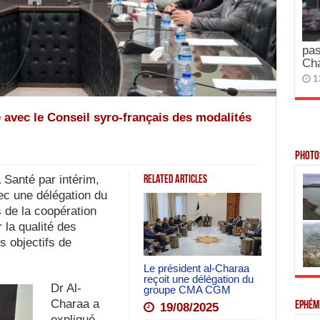
pas
Ch
1
e avec le Conseil syro-français des modalités
Photos
Santé par intérim,
Related Articles
ec une délégation du
 de la coopération
 la qualité des
s objectifs de
Le président al-Charaa
reçoit une délégation du
Dr Al-
groupe CMA CGM
Charaa a
Ephém
19/08/2025
expliqué,