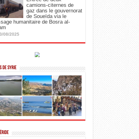
camions-citernes de
gaz dans le gouvernorat
de Soueïda via le
sage humanitaire de Bosra al-
am
3/08/2025
 de Syrie
éride