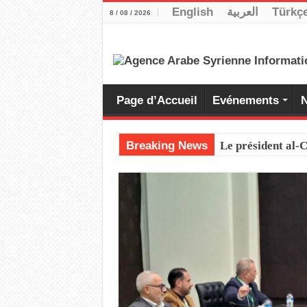
English
العربية
Türkç
8 / 08 / 2026
Page d’Accueil
Evénements
N
Breaking News
Le président al