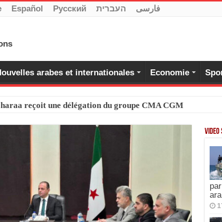
e
Español
Pусский
העברית
فارسی
ouvelles arabes et internationales
Economie
Spo
-Charaa reçoit une délégation du groupe CMA CGM
Video
par
ara
1