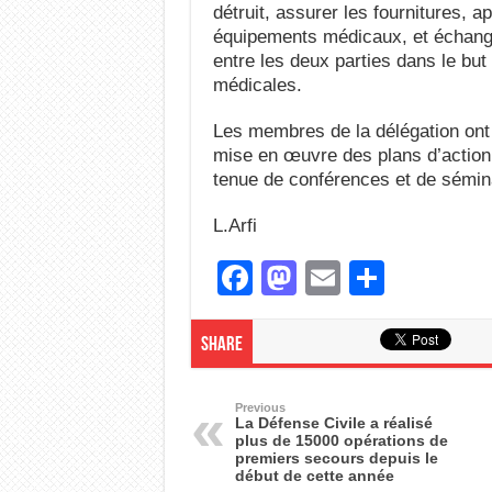
détruit, assurer les fournitures, ap
équipements médicaux, et échange
entre les deux parties dans le but
médicales.
Les membres de la délégation ont e
mise en œuvre des plans d’action
tenue de conférences et de sémina
L.Arfi
F
M
E
S
a
a
m
h
c
st
ail
ar
Share
e
o
e
b
d
Previous
La Défense Civile a réalisé
plus de 15000 opérations de
o
o
premiers secours depuis le
début de cette année
o
n