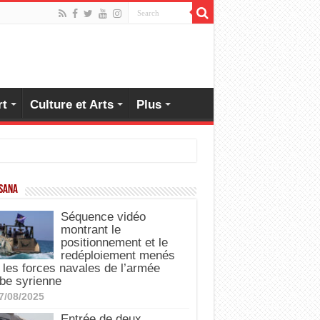
rt
Culture et Arts
Plus
 SANA
Séquence vidéo
montrant le
positionnement et le
redéploiement menés
 les forces navales de l’armée
be syrienne
7/08/2025
Entrée de deux