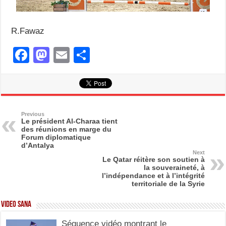
R.Fawaz
F
M
E
S
a
a
m
h
c
st
ail
ar
e
o
e
b
d
Previous
Le président Al-Charaa tient
des réunions en marge du
o
o
Forum diplomatique
d’Antalya
o
n
Next
Le Qatar réitère son soutien à
k
la souveraineté, à
l’indépendance et à l’intégrité
territoriale de la Syrie
Video SANA
Séquence vidéo montrant le