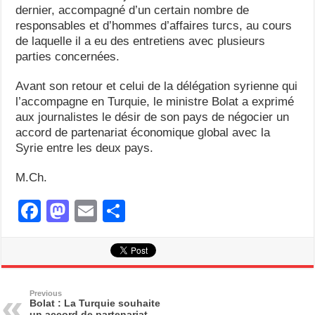
dernier, accompagné d’un certain nombre de
responsables et d’hommes d’affaires turcs, au cours
de laquelle il a eu des entretiens avec plusieurs
parties concernées.
Avant son retour et celui de la délégation syrienne qui
l’accompagne en Turquie, le ministre Bolat a exprimé
aux journalistes le désir de son pays de négocier un
accord de partenariat économique global avec la
Syrie entre les deux pays.
M.Ch.
F
M
E
S
a
a
m
h
c
st
ail
ar
e
o
e
b
d
Previous
Bolat : La Turquie souhaite
un accord de partenariat