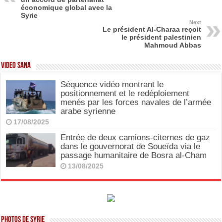
o
o
économique global avec la
Syrie
o
n
Next
Le président Al-Charaa reçoit
k
le président palestinien
Mahmoud Abbas
Video SANA
Séquence vidéo montrant le
positionnement et le redéploiement
menés par les forces navales de l’armée
arabe syrienne
17/08/2025
Entrée de deux camions-citernes de gaz
dans le gouvernorat de Soueïda via le
passage humanitaire de Bosra al-Cham
13/08/2025
Photos de Syrie