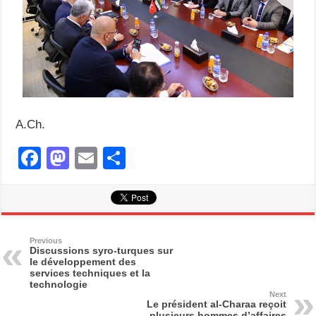
A.Ch.
F
M
E
S
a
a
m
h
c
st
ail
ar
e
o
e
b
d
Previous
Discussions syro-turques sur
le développement des
o
o
services techniques et la
technologie
o
n
Next
Le président al-Charaa reçoit
k
plusieurs hommes d’affaires