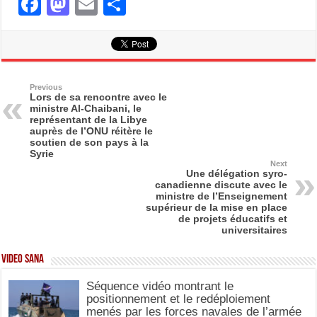
F
M
E
S
a
a
m
h
c
st
ail
ar
e
o
e
b
d
Previous
Lors de sa rencontre avec le
ministre Al-Chaibani, le
o
o
représentant de la Libye
auprès de l’ONU réitère le
o
n
soutien de son pays à la
Syrie
k
Next
Une délégation syro-
canadienne discute avec le
ministre de l’Enseignement
supérieur de la mise en place
de projets éducatifs et
universitaires
Video SANA
Séquence vidéo montrant le
positionnement et le redéploiement
menés par les forces navales de l’armée