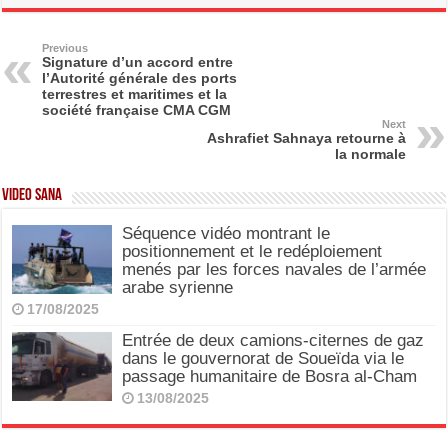
e
o
e
b
d
Previous
Signature d’un accord entre
l’Autorité générale des ports
o
o
terrestres et maritimes et la
société française CMA CGM
o
n
Next
Ashrafiet Sahnaya retourne à
k
la normale
Video SANA
Séquence vidéo montrant le
positionnement et le redéploiement
menés par les forces navales de l’armée
arabe syrienne
17/08/2025
Entrée de deux camions-citernes de gaz
dans le gouvernorat de Soueïda via le
passage humanitaire de Bosra al-Cham
13/08/2025