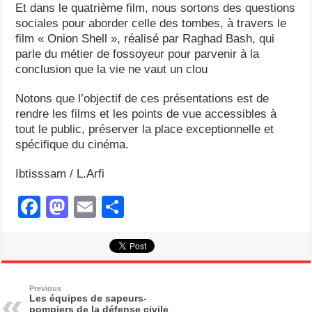
Et dans le quatrième film, nous sortons des questions
sociales pour aborder celle des tombes, à travers le
film « Onion Shell », réalisé par Raghad Bash, qui
parle du métier de fossoyeur pour parvenir à la
conclusion que la vie ne vaut un clou
Notons que l’objectif de ces présentations est de
rendre les films et les points de vue accessibles à
tout le public, préserver la place exceptionnelle et
spécifique du cinéma.
Ibtisssam / L.Arfi
F
M
E
S
a
a
m
h
c
st
ail
ar
e
o
e
b
d
Previous
Les équipes de sapeurs-
pompiers de la défense civile