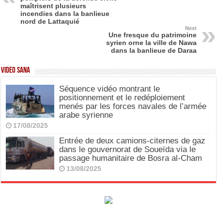
o
o
maîtrisent plusieurs
incendies dans la banlieue
o
n
nord de Lattaquié
Next
k
Une fresque du patrimoine
syrien orne la ville de Nawa
dans la banlieue de Daraa
Video SANA
Séquence vidéo montrant le
positionnement et le redéploiement
menés par les forces navales de l’armée
arabe syrienne
17/08/2025
Entrée de deux camions-citernes de gaz
dans le gouvernorat de Soueïda via le
passage humanitaire de Bosra al-Cham
13/08/2025