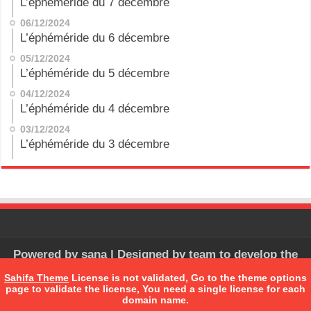
L’éphéméride du 7 décembre
06/12/2024
L’éphéméride du 6 décembre
05/12/2024
L’éphéméride du 5 décembre
04/12/2024
L’éphéméride du 4 décembre
03/12/2024
L’éphéméride du 3 décembre
Powered by
sana
| Designed by
team to develop the
software
Sahifa Theme
License is not validated, Go to the theme options
page to validate the license, You need a single license for each
domain name.
© Copyright 2026, All Rights Reserved