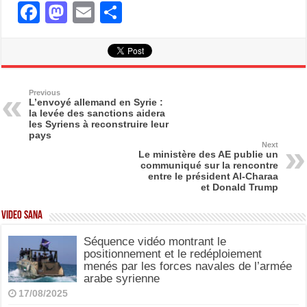
F
M
E
S
a
a
m
h
c
st
ail
ar
e
o
e
b
d
Previous
L’envoyé allemand en Syrie :
la levée des sanctions aidera
o
o
les Syriens à reconstruire leur
pays
o
n
Next
Le ministère des AE publie un
k
communiqué sur la rencontre
entre le président Al-Charaa
et Donald Trump
Video SANA
Séquence vidéo montrant le
positionnement et le redéploiement
menés par les forces navales de l’armée
arabe syrienne
17/08/2025