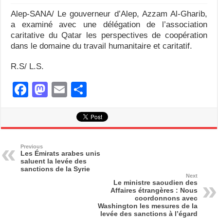
Alep-SANA/ Le gouverneur d’Alep, Azzam Al-Gharib,
a examiné avec une délégation de l’association
caritative du Qatar les perspectives de coopération
dans le domaine du travail humanitaire et caritatif.
R.S/ L.S.
F
M
E
S
a
a
m
h
c
st
ail
ar
e
o
e
b
d
Previous
Les Émirats arabes unis
saluent la levée des
o
o
sanctions de la Syrie
Next
o
n
Le ministre saoudien des
Affaires étrangères : Nous
k
coordonnons avec
Washington les mesures de la
levée des sanctions à l’égard