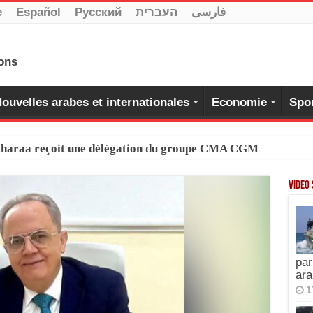
e
Español
Pусский
העברית
فارسی
ouvelles arabes et internationales
Economie
Spo
-Charaa reçoit une délégation du groupe CMA CGM
Video
par
ara
1