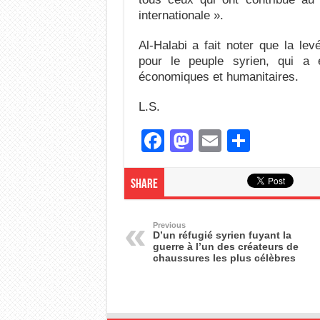
internationale ».
Al-Halabi a fait noter que la le
pour le peuple syrien, qui a
économiques et humanitaires.
L.S.
F
M
E
S
a
a
m
h
c
st
ail
ar
Share
e
o
e
b
d
Previous
D’un réfugié syrien fuyant la
guerre à l’un des créateurs de
o
o
chaussures les plus célèbres
o
n
k