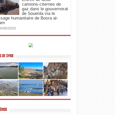
camions-citernes de
gaz dans le gouvernorat
de Soueïda via le
sage humanitaire de Bosra al-
am
3/08/2025
 de Syrie
éride