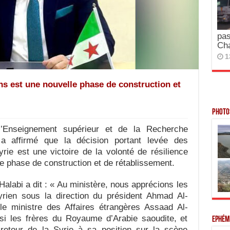
pas
Ch
1
ons est une nouvelle phase de construction et
Photos
’Enseignement supérieur et de la Recherche
, a affirmé que la décision portant levée des
yrie est une victoire de la volonté de résilience
le phase de construction et de rétablissement.
alabi a dit : « Au ministère, nous apprécions les
syrien sous la direction du président Ahmad Al-
le ministre des Affaires étrangères Assaad Al-
si les frères du Royaume d’Arabie saoudite, et
Ephém
retour de la Syrie à sa position sur la scène