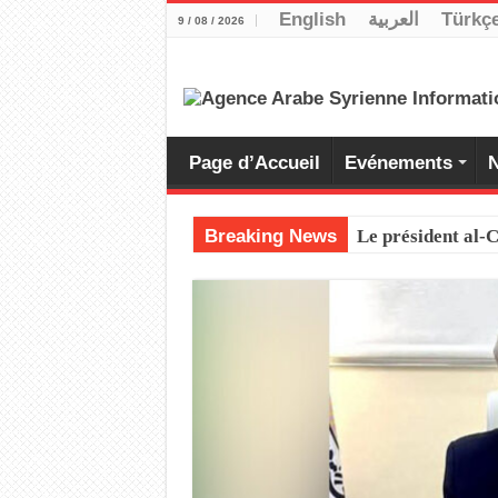
English
العربية
Türkç
9 / 08 / 2026
Page d’Accueil
Evénements
N
Breaking News
Le président al