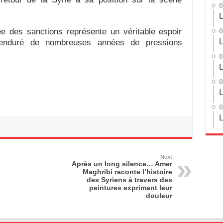
0
L
vée des sanctions représente un véritable espoir
0
L
 enduré de nombreuses années de pressions
0
L
0
L
0
L
Next
Après un long silence… Amer
Maghribi raconte l’histoire
des Syriens à travers des
peintures exprimant leur
douleur