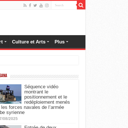
rt
Culture et Arts
Plus
 SANA
Séquence vidéo
montrant le
positionnement et le
redéploiement menés
 les forces navales de l’armée
be syrienne
7/08/2025
Entrée de deux