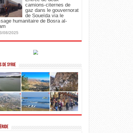
camions-citernes de
gaz dans le gouvernorat
de Soueïda via le
sage humanitaire de Bosra al-
am
3/08/2025
 de Syrie
éride