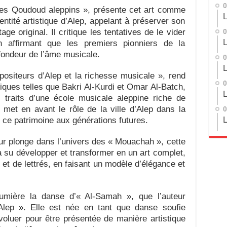
0
 Les Qoudoud aleppins », présente cet art comme
L
ntité artistique d’Alep, appelant à préserver son
tage original. Il critique les tentatives de le vider
0
L
en affirmant que les premiers pionniers de la
fondeur de l’âme musicale.
0
L
positeurs d’Alep et la richesse musicale », rend
0
ues telles que Bakri Al-Kurdi et Omar Al-Batch,
L
 traits d’une école musicale aleppine riche de
r met en avant le rôle de la ville d’Alep dans la
0
L
 ce patrimoine aux générations futures.
eur plonge dans l’univers des « Mouachah », cette
 su développer et transformer en un art complet,
et de lettrés, en faisant un modèle d’élégance et
umière la danse d’« Al-Samah », que l’auteur
Alep ». Elle est née en tant que danse soufie
luer pour être présentée de manière artistique