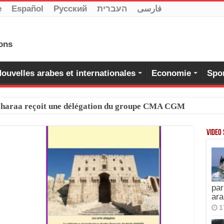
e
Español
Pусский
העברית
فارسی
ouvelles arabes et internationales
Economie
Spo
-Charaa reçoit une délégation du groupe CMA CGM
Video
par
ara
1