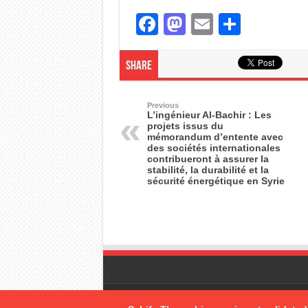
F
M
E
S
a
a
m
h
c
st
ail
ar
Share
e
o
e
b
d
Previous
L’ingénieur Al-Bachir : Les
projets issus du
o
o
mémorandum d’entente avec
des sociétés internationales
o
n
contribueront à assurer la
stabilité, la durabilité et la
k
sécurité énergétique en Syrie
© Copyright 2026, All Rights Rese