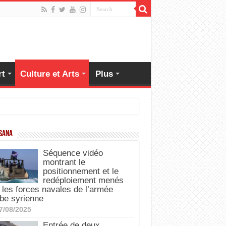
rt
Culture et Arts
Plus
 SANA
Séquence vidéo
montrant le
positionnement et le
redéploiement menés
 les forces navales de l’armée
be syrienne
7/08/2025
Entrée de deux