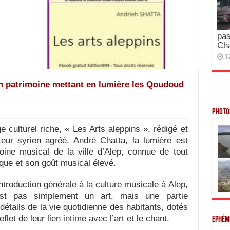
pas
Ch
1
 un patrimoine mettant en lumière les Qoudoud
Photos
ulturel riche, « Les Arts aleppins », rédigé et
cteur syrien agréé, André Chatta, la lumière est
oine musical de la ville d’Alep, connue de tout
ique et son goût musical élevé.
troduction générale à la culture musicale à Alep,
est pas simplement un art, mais une partie
étails de la vie quotidienne des habitants, dotés
flet de leur lien intime avec l’art et le chant.
Ephém