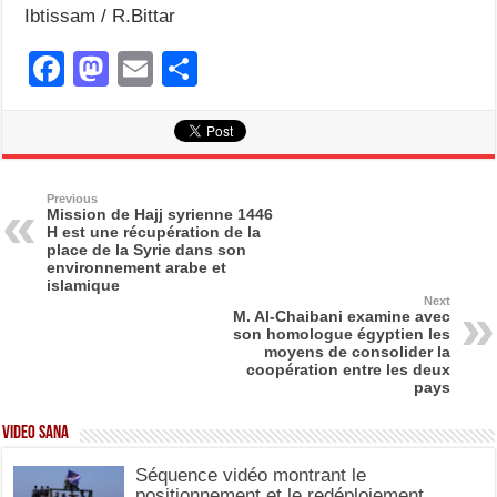
Ibtissam / R.Bittar
F
M
E
S
a
a
m
h
c
st
ail
ar
e
o
e
b
d
Previous
Mission de Hajj syrienne 1446
H est une récupération de la
o
o
place de la Syrie dans son
environnement arabe et
o
n
islamique
Next
k
M. Al-Chaibani examine avec
son homologue égyptien les
moyens de consolider la
coopération entre les deux
pays
Video SANA
Séquence vidéo montrant le
positionnement et le redéploiement