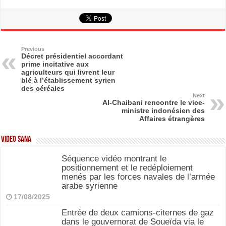
a
a
m
h
c
st
ail
ar
e
o
e
b
d
Previous
Décret présidentiel accordant
prime incitative aux
o
o
agriculteurs qui livrent leur
blé à l’établissement syrien
o
n
des céréales
Next
k
Al-Chaibani rencontre le vice-
ministre indonésien des
Affaires étrangères
Video SANA
Séquence vidéo montrant le
positionnement et le redéploiement
menés par les forces navales de l’armée
arabe syrienne
17/08/2025
Entrée de deux camions-citernes de gaz
dans le gouvernorat de Soueïda via le