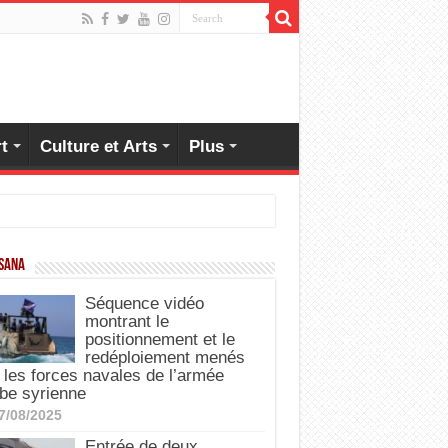
t
Culture et Arts
Plus
 SANA
Séquence vidéo
montrant le
positionnement et le
redéploiement menés
 les forces navales de l’armée
be syrienne
7/08/2025
Entrée de deux