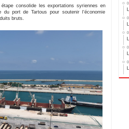
0
 étape consolide les exportations syriennes en
L
ce du port de Tartous pour soutenir l’économie
duits bruts.
0
L
0
L
0
L
0
L