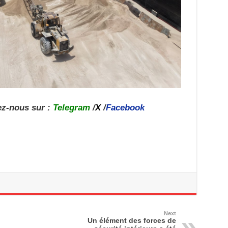
ez-nous sur :
Telegram
/
X
/
Facebook
Next
Un élément des forces de