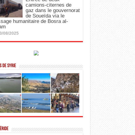
camions-citernes de
gaz dans le gouvernorat
de Soueïda via le
sage humanitaire de Bosra al-
am
3/08/2025
 de Syrie
éride