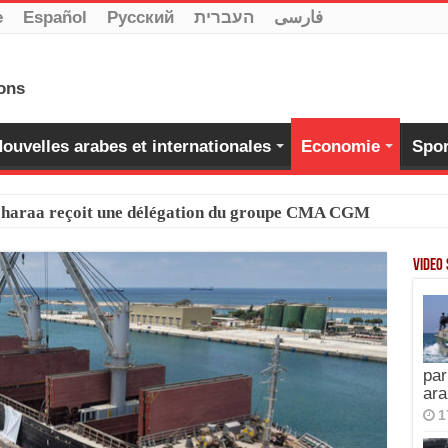
e
Español
Pусский
העברית
فارسی
ouvelles arabes et internationales
Economie
Spor
-Charaa reçoit une délégation du groupe CMA CGM
Video
par
ara
1