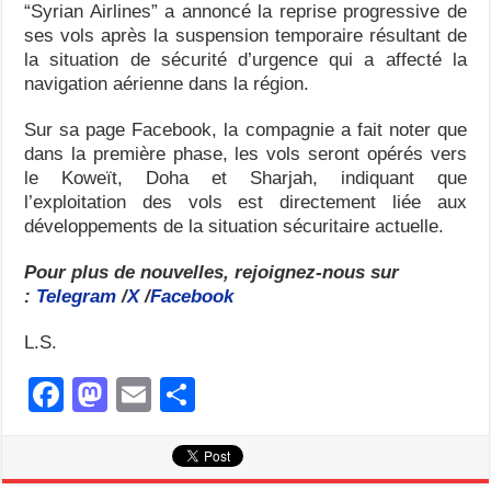
“Syrian Airlines” a annoncé la reprise progressive de
ses vols après la suspension temporaire résultant de
la situation de sécurité d’urgence qui a affecté la
navigation aérienne dans la région.
Sur sa page Facebook, la compagnie a fait noter que
dans la première phase, les vols seront opérés vers
le Koweït, Doha et Sharjah, indiquant que
l’exploitation des vols est directement liée aux
développements de la situation sécuritaire actuelle.
Pour plus de nouvelles, rejoignez-nous sur
:
Telegram
/
X
/
Facebook
L.S.
F
M
E
S
a
a
m
h
c
st
ail
ar