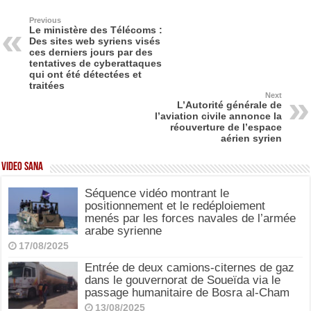
e
o
e
b
d
Previous
Le ministère des Télécoms :
Des sites web syriens visés
o
o
ces derniers jours par des
tentatives de cyberattaques
o
n
qui ont été détectées et
traitées
k
Next
L’Autorité générale de
l’aviation civile annonce la
réouverture de l’espace
aérien syrien
Video SANA
Séquence vidéo montrant le
positionnement et le redéploiement
menés par les forces navales de l’armée
arabe syrienne
17/08/2025
Entrée de deux camions-citernes de gaz
dans le gouvernorat de Soueïda via le
passage humanitaire de Bosra al-Cham
13/08/2025