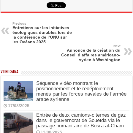
c
st
ail
ar
e
o
e
b
d
Previous
Entretiens sur les initiatives
écologiques durables lors de
o
o
la conférence de l’ONU sur
les Océans 2025
o
n
Next
Annonce de la création du
k
Conseil d’affaires américano-
syrien à Washington
Video SANA
Séquence vidéo montrant le
positionnement et le redéploiement
menés par les forces navales de l’armée
arabe syrienne
17/08/2025
Entrée de deux camions-citernes de gaz
dans le gouvernorat de Soueïda via le
passage humanitaire de Bosra al-Cham
13/08/2025