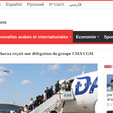
e
Español
Pусский
העברית
فارسی
ouvelles arabes et internationales
Economie
Spor
-Charaa reçoit une délégation du groupe CMA CGM
Video
par
ara
1