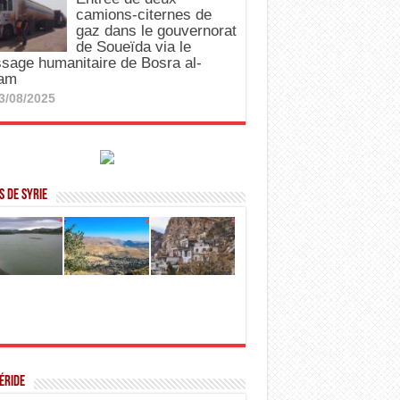
camions-citernes de
gaz dans le gouvernorat
de Soueïda via le
sage humanitaire de Bosra al-
am
3/08/2025
 de Syrie
éride