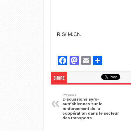
R.S/ M.Ch.
F
M
E
S
a
a
m
h
c
st
ail
ar
Share
e
o
e
b
d
Previous
Discussions syro-
autrichiennes sur le
o
o
renforcement de la
coopération dans le secteur
o
n
des transports
k