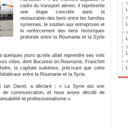
0
cadre du transport aérien, il représente
L
une étape concrète dans la
restauration des liens entre les familles
0
L
syriennes, le soutien aux entreprises et
le renforcement des liens historiques
0
profonds entre la Roumanie et la Syrie
L
0
L
 quelques jours qu’elle allait reprendre ses vols
sieurs villes, dont Bucarest en Roumanie, Francfort
0
L
holm, la capitale suédoise, précisant que cette
 bilatéraux entre la Roumanie et la Syrie.
 Ian David, a déclaré : « La Syrie est une
in de communication, et nous avons décidé de
nsabilité et professionnalisme ».