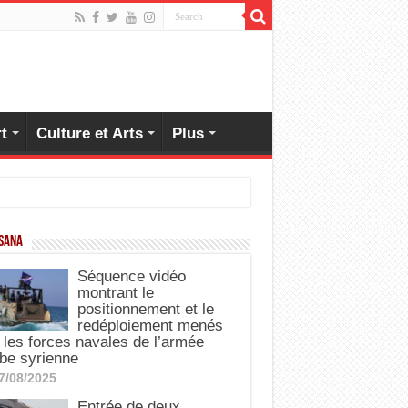
t
Culture et Arts
Plus
 SANA
Séquence vidéo
montrant le
positionnement et le
redéploiement menés
 les forces navales de l’armée
be syrienne
7/08/2025
Entrée de deux