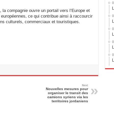
0
L
, la compagnie ouvre un portail vers l’Europe et
européennes, ce qui contribue ainsi à raccourcir
0
L
iens culturels, commerciaux et touristiques.
0
L
0
L
0
L
Next
Nouvelles mesures pour
organiser le transit des
camions syriens via les
territoires jordaniens