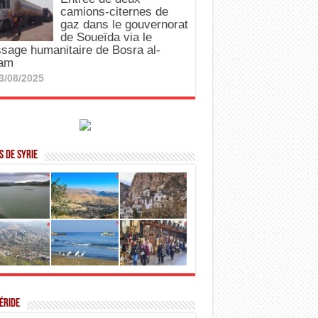
camions-citernes de
gaz dans le gouvernorat
de Soueïda via le
sage humanitaire de Bosra al-
am
3/08/2025
 de Syrie
éride