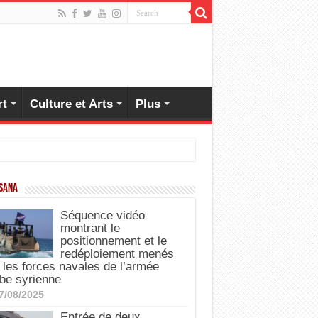
rt
Culture et Arts
Plus
 SANA
Séquence vidéo
montrant le
positionnement et le
redéploiement menés
 les forces navales de l’armée
be syrienne
7/08/2025
Entrée de deux