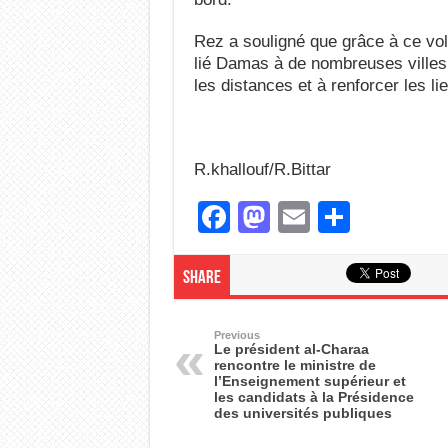
Rez a souligné que grâce à ce vol
lié Damas à de nombreuses villes 
les distances et à renforcer les l
R.khallouf/R.Bittar
F
M
E
S
a
a
m
h
c
st
ail
ar
Share
e
o
e
b
d
Previous
Le président al-Charaa
rencontre le ministre de
o
o
l’Enseignement supérieur et
les candidats à la Présidence
o
n
des universités publiques
k