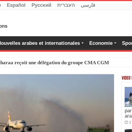
e
Español
Pусский
העברית
فارسی
ouvelles arabes et internationales
Economie
Spo
-Charaa reçoit une délégation du groupe CMA CGM
Video
par
ara
1