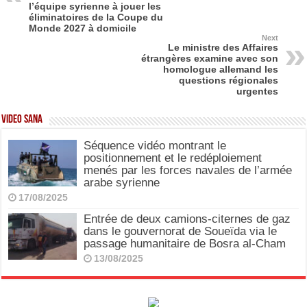
o
o
l’équipe syrienne à jouer les
éliminatoires de la Coupe du
o
n
Monde 2027 à domicile
Next
k
Le ministre des Affaires
étrangères examine avec son
homologue allemand les
questions régionales
urgentes
Video SANA
Séquence vidéo montrant le
positionnement et le redéploiement
menés par les forces navales de l’armée
arabe syrienne
17/08/2025
Entrée de deux camions-citernes de gaz
dans le gouvernorat de Soueïda via le
passage humanitaire de Bosra al-Cham
13/08/2025