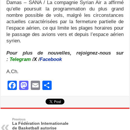
Damas – SANA / La compagnie Syrian Air a affirmé
qu’elle poursuit la programmation du plus grand
nombre possible de vols, malgré les circonstances
actuelles caractérisées par la fermeture partielle de
l’espace aérien, ce qui limite les plages horaires pour
le passage des avions vers et depuis l’espace aérien
syrien.
Pour plus de nouvelles, rejoignez-nous sur
:
Telegram
/
X
/
Facebook
A.Ch.
F
M
E
S
a
a
m
h
c
st
ail
ar
e
o
e
b
d
Previous
La Fédération Internationale
de Basketball autorise