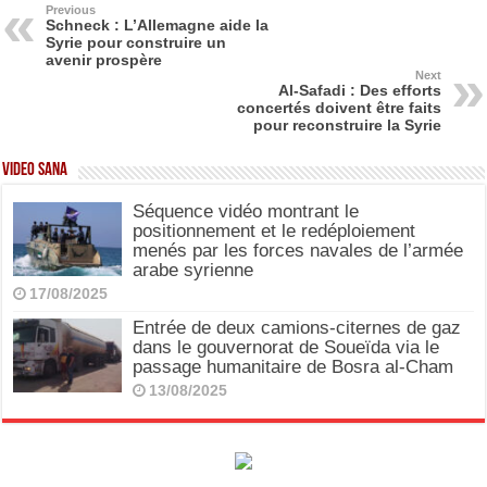
b
d
Previous
Schneck : L’Allemagne aide la
Syrie pour construire un
o
o
avenir prospère
Next
o
n
Al-Safadi : Des efforts
concertés doivent être faits
k
pour reconstruire la Syrie
Video SANA
Séquence vidéo montrant le
positionnement et le redéploiement
menés par les forces navales de l’armée
arabe syrienne
17/08/2025
Entrée de deux camions-citernes de gaz
dans le gouvernorat de Soueïda via le
passage humanitaire de Bosra al-Cham
13/08/2025