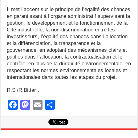
Il met l’accent sur le principe de l’égalité des chances
en garantissant à l’organe administratif supervisant la
gestion, le développement et le fonctionnement de la
Cité industrielle, la non-discrimination entre les
investisseurs, l’égalité des chances dans l’allocation
et la différenciation, la transparence et la
gouvernance, en adoptant des mécanismes clairs et
publics dans l’allocation, la contractualisation et le
contrôle, en plus de la durabilité environnementale, en
respectant les normes environnementales locales et
internationales dans toutes les étapes du projet.
R.S /R.Bittar .
F
M
E
S
a
a
m
h
c
st
ail
ar
e
o
e