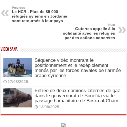
e
o
e
b
d
Previous
Le HCR : Plus de 85 000
réfugiés syriens en Jordanie
o
o
sont retournés à leur pays
Next
o
n
Guterres appelle à la
solidarité avec les réfugiés
k
par des actions concrètes
Video SANA
Séquence vidéo montrant le
positionnement et le redéploiement
menés par les forces navales de l’armée
arabe syrienne
17/08/2025
Entrée de deux camions-citernes de gaz
dans le gouvernorat de Soueïda via le
passage humanitaire de Bosra al-Cham
13/08/2025