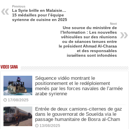
e
o
e
b
d
Previous
La Syrie brille en Malaisie…
15 médailles pour l’équipe
o
o
syrienne de cuisine en 2025
Next
o
n
Une source du ministère de
l’Information : Les nouvelles
k
véhiculées sur des réunions
ou de séances tenues entre
le président Ahmad Al-Charaa
et des responsables
israéliens sont infondées
Video SANA
Séquence vidéo montrant le
positionnement et le redéploiement
menés par les forces navales de l’armée
arabe syrienne
17/08/2025
Entrée de deux camions-citernes de gaz
dans le gouvernorat de Soueïda via le
passage humanitaire de Bosra al-Cham
13/08/2025