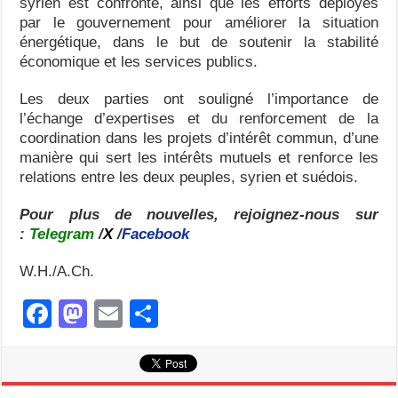
syrien est confronté, ainsi que les efforts déployés
par le gouvernement pour améliorer la situation
énergétique, dans le but de soutenir la stabilité
économique et les services publics.
Les deux parties ont souligné l’importance de
l’échange d’expertises et du renforcement de la
coordination dans les projets d’intérêt commun, d’une
manière qui sert les intérêts mutuels et renforce les
relations entre les deux peuples, syrien et suédois.
Pour plus de nouvelles, rejoignez-nous sur
:
Telegram
/
X
/
Facebook
W.H./A.Ch.
F
M
E
S
a
a
m
h
c
st
ail
ar