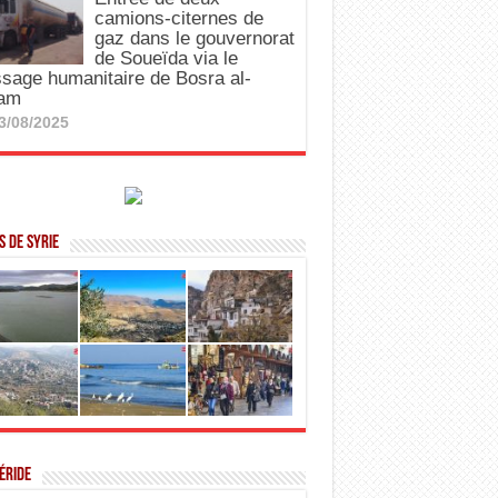
camions-citernes de
gaz dans le gouvernorat
de Soueïda via le
sage humanitaire de Bosra al-
am
3/08/2025
 de Syrie
éride