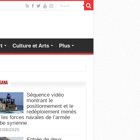
t
Culture et Arts
Plus
 SANA
Séquence vidéo
montrant le
positionnement et le
redéploiement menés
 les forces navales de l’armée
be syrienne
7/08/2025
Entrée de deux