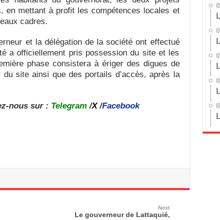
0
s, en mettant à profit les compétences locales et
L
veaux cadres.
0
L
erneur et la délégation de la société ont effectué
été a officiellement pris possession du site et les
0
remière phase consistera à ériger des digues de
L
 du site ainsi que des portails d’accès, après la
0
L
ez-nous sur :
Telegram
/
X
/
Facebook
0
L
Next
Le gouverneur de Lattaquié,