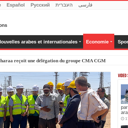
e
Español
Pусский
העברית
فارسی
ouvelles arabes et internationales
Economie
Spor
-Charaa reçoit une délégation du groupe CMA CGM
Video
par
ara
1