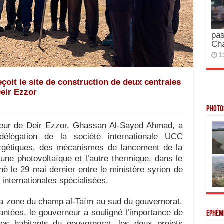
pas
Ch
1
çoit le site de construction de deux centrales
eir Ezzor
Photos
eur de Deir Ezzor, Ghassan Al-Sayed Ahmad, a
délégation de la société internationale UCC
ergétiques, des mécanismes de lancement de la
’une photovoltaïque et l’autre thermique, dans le
né le 29 mai dernier entre le ministère syrien de
 internationales spécialisées.
 la zone du champ al-Taïm au sud du gouvernorat,
antées, le gouverneur a souligné l’importance de
Ephém
les habitants du gouvernorat, les deux projets