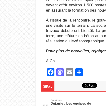
devant offrir environ 1 500 poste
en assurant la formation des nou
À l’issue de la rencontre, le gouv
une visite sur le terrain. La soci
travaux débuteront bientôt. La p
terre, une clôture en béton autour
réalisation du levé topographique.
Pour plus de nouvelles, rejoign
A.Ch.
F
M
E
S
a
a
m
h
c
st
ail
ar
Share
e
o
e
b
d
Previous
Dujarric : Les équipes de