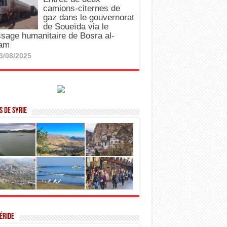
camions-citernes de
gaz dans le gouvernorat
de Soueïda via le
sage humanitaire de Bosra al-
am
3/08/2025
 de Syrie
éride