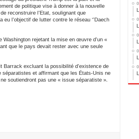
0
ment de politique vise à donner à la nouvelle
L
de reconstruire l’Etat, soulignant que
a eu l’objectif de lutter contre le réseau ‘’Daech
0
L
0
 de Washington rejetant la mise en œuvre d’un «
L
nant que le pays devait rester avec une seule
0
L
it Barrack excluant la possibilité d’existence de
0
séparatistes et affirmant que les États-Unis ne
L
 ne soutiendront pas une « issue séparatiste ».