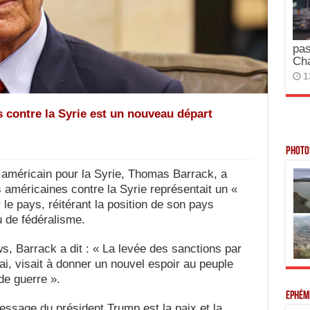
pas
Ch
1
s contre la Syrie est un nouveau départ
Photos
américain pour la Syrie, Thomas Barrack, a
 américaines contre la Syrie représentait un «
le pays, réitérant la position de son pays
u de fédéralisme.
, Barrack a dit : « La levée des sanctions par
ai, visait à donner un nouvel espoir au peuple
de guerre ».
Ephém
essage du président Trump est la paix et la