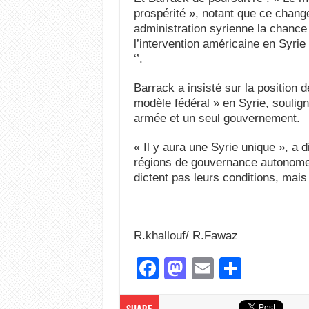
prospérité », notant que ce change
administration syrienne la chance 
l’intervention américaine en Syrie 
‘’.
Barrack a insisté sur la position
modèle fédéral » en Syrie, soulig
armée et un seul gouvernement.
« Il y aura une Syrie unique », a d
régions de gouvernance autonome 
dictent pas leurs conditions, mais
R.khallouf/ R.Fawaz
F
M
E
S
a
a
m
h