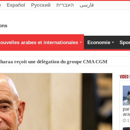
e
Español
Pусский
העברית
فارسی
ouvelles arabes et internationales
Economie
Spor
-Charaa reçoit une délégation du groupe CMA CGM
Video
par
ara
1