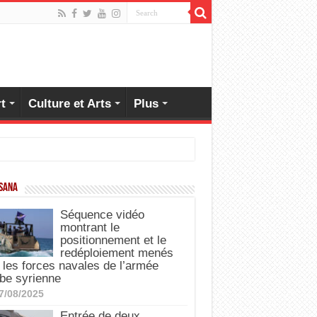
t
Culture et Arts
Plus
 SANA
Séquence vidéo
montrant le
positionnement et le
redéploiement menés
 les forces navales de l’armée
be syrienne
7/08/2025
Entrée de deux