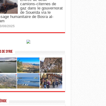
camions-citernes de
gaz dans le gouvernorat
de Soueïda via le
sage humanitaire de Bosra al-
am
3/08/2025
 de Syrie
éride