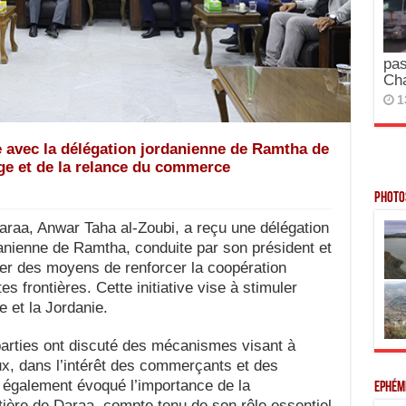
pas
Ch
1
 avec la délégation jordanienne de Ramtha de
ge et de la relance du commerce
Photos
aa, Anwar Taha al-Zoubi, a reçu une délégation
ienne de Ramtha, conduite par son président et
er des moyens de renforcer la coopération
s frontières. Cette initiative vise à stimuler
e et la Jordanie.
parties ont discuté des mécanismes visant à
x, dans l’intérêt des commerçants et des
 également évoqué l’importance de la
Ephém
tière de Daraa, compte tenu de son rôle essentiel