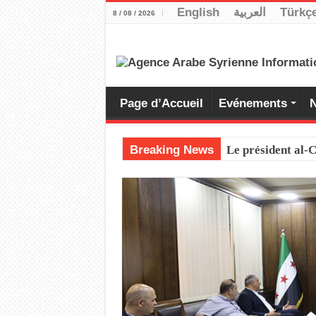
English
العربية
Türkç
8 / 08 / 2026
Page d’Accueil
Evénements
N
Breaking News
Le président al