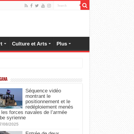
t
Culture et Arts
Plus
 SANA
Séquence vidéo
montrant le
positionnement et le
redéploiement menés
 les forces navales de l’armée
be syrienne
7/08/2025
Entrée de deux