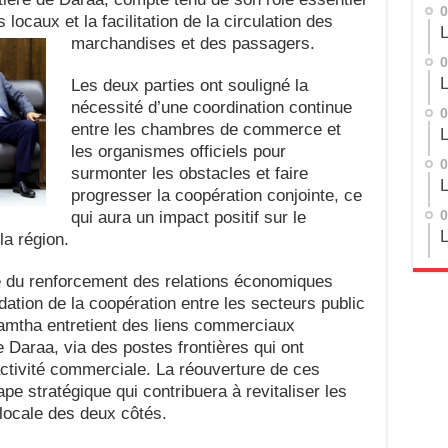
0
ocaux et la facilitation de la circulation des
L
marchandises et des passagers.
0
L
Les deux parties ont souligné la
nécessité d’une coordination continue
0
entre les chambres de commerce et
L
les organismes officiels pour
0
surmonter les obstacles et faire
L
progresser la coopération conjointe, ce
qui aura un impact positif sur le
0
L
a région.
dre du renforcement des relations économiques
dation de la coopération entre les secteurs public
 Ramtha entretient des liens commerciaux
 Daraa, via des postes frontières qui ont
’activité commerciale. La réouverture de ces
pe stratégique qui contribuera à revitaliser les
locale des deux côtés.