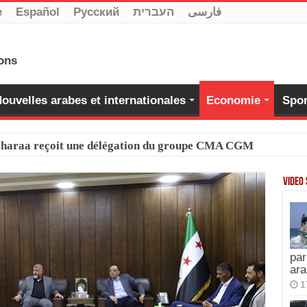
e
Español
Pусский
העברית
فارسی
ouvelles arabes et internationales
Economie
Spor
-Charaa reçoit une délégation du groupe CMA CGM
Video
par
ara
1