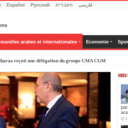
e
Español
Pусский
העברית
فارسی
ouvelles arabes et internationales
Economie
Spor
-Charaa reçoit une délégation du groupe CMA CGM
Video
par
ara
1