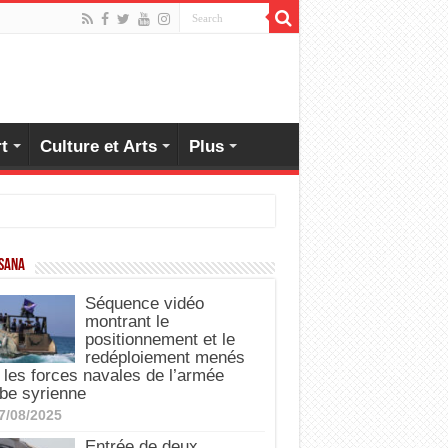
t
Culture et Arts
Plus
 SANA
Séquence vidéo
montrant le
positionnement et le
redéploiement menés
 les forces navales de l’armée
be syrienne
7/08/2025
Entrée de deux