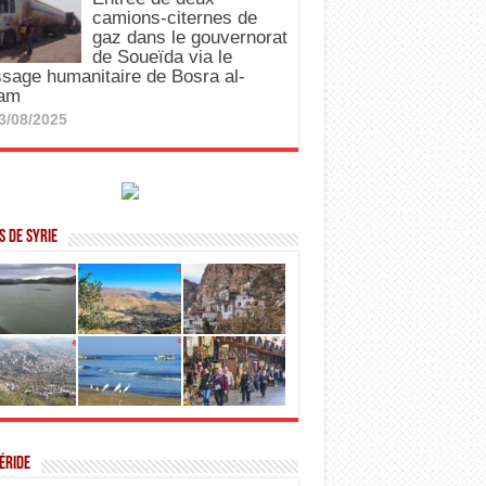
camions-citernes de
gaz dans le gouvernorat
de Soueïda via le
sage humanitaire de Bosra al-
am
3/08/2025
 de Syrie
éride