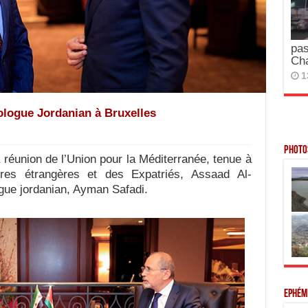
pas
Ch
1
logue Jordanian à Bruxelles
Photos
réunion de l’Union pour la Méditerranée, tenue à
aires étrangères et des Expatriés, Assaad Al-
gue jordanian, Ayman Safadi.
Ephém