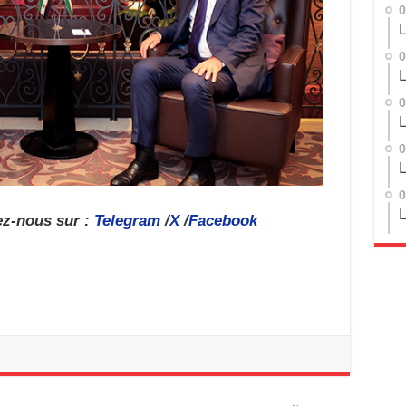
0
L
0
L
0
L
0
L
0
L
ez-nous sur :
Telegram
/
X
/
Facebook