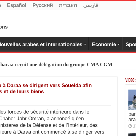
e
Español
Pусский
העברית
فارسی
ouvelles arabes et internationales
Economie
Spo
-Charaa reçoit une délégation du groupe CMA CGM
Video
e à Daraa se dirigent vers Soueida afin
s et de leurs biens
 forces de sécurité intérieure dans le
par
 Chaher Jabr Omran, a annoncé qu’en
ara
istères de la Défense et de l’Intérieur, des
1
érieure à Daraa ont commencé à se diriger vers