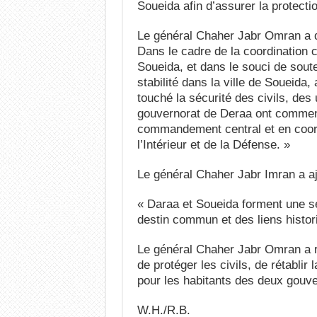
Soueida afin d’assurer la protectio
Le général Chaher Jabr Omran a d
Dans le cadre de la coordination 
Soueida, et dans le souci de souten
stabilité dans la ville de Soueid
touché la sécurité des civils, des 
gouvernorat de Deraa ont commenc
commandement central et en coord
l’Intérieur et de la Défense. »
Le général Chaher Jabr Imran a aj
« Daraa et Soueida forment une seu
destin commun et des liens histor
Le général Chaher Jabr Omran a réa
de protéger les civils, de rétablir 
pour les habitants des deux gouve
W.H./R.B.