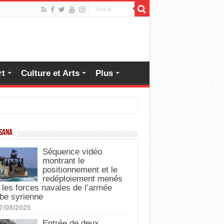
rt
Culture et Arts
Plus
 SANA
Séquence vidéo
montrant le
positionnement et le
redéploiement menés
 les forces navales de l’armée
be syrienne
7/08/2025
Entrée de deux