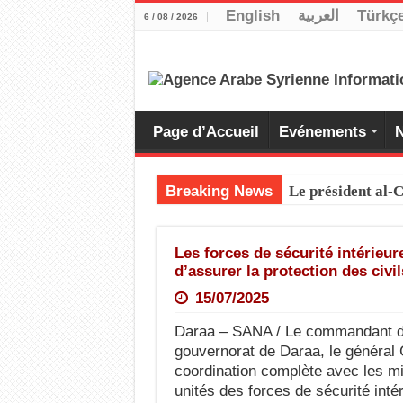
English
العربية
Türkç
6 / 08 / 2026
Page d’Accueil
Evénements
N
Breaking News
Le président al
Les forces de sécurité intérieur
d’assurer la protection des civil
15/07/2025
Daraa – SANA / Le commandant des
gouvernorat de Daraa, le général
coordination complète avec les min
unités des forces de sécurité int