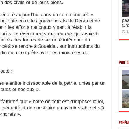
n des civils et de leurs biens.
éclaré aujourd’hui dans un communiqué : «
pas
conjointe entre les gouvernorats de Deraa et de
Ch
ir les efforts nationaux visant à rétablir la
1
a, après les événements malheureux qui avaient
unités des forces de sécurité intérieure du
é à se rendre à Soueida , sur instructions du
ination complète avec les ministères de
Photos
outé :
le entité indissociable de la patrie, unies par un
iques et sociaux ».
ffirmé que « notre objectif est d’imposer la loi,
la sécurité et de construire un avenir stable et sûr
rnorats ».
Ephém