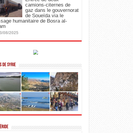
camions-citernes de
gaz dans le gouvernorat
de Soueïda via le
sage humanitaire de Bosra al-
am
3/08/2025
 de Syrie
éride