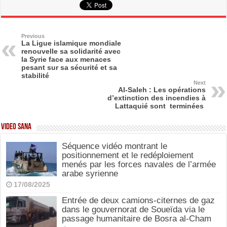
c
st
ail
ar
e
o
e
b
d
Previous
La Ligue islamique mondiale
renouvelle sa solidarité avec
o
o
la Syrie face aux menaces
pesant sur sa sécurité et sa
o
n
stabilité
Next
k
Al-Saleh : Les opérations
d’extinction des incendies à
Lattaquié sont terminées
Video SANA
Séquence vidéo montrant le
positionnement et le redéploiement
menés par les forces navales de l’armée
arabe syrienne
17/08/2025
Entrée de deux camions-citernes de gaz
dans le gouvernorat de Soueïda via le
passage humanitaire de Bosra al-Cham