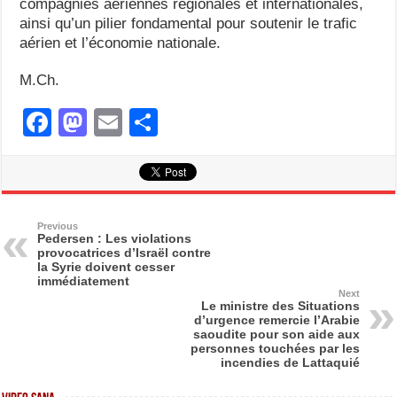
compagnies aériennes régionales et internationales,
ainsi qu’un pilier fondamental pour soutenir le trafic
aérien et l’économie nationale.
M.Ch.
F
M
E
S
a
a
m
h
c
st
ail
ar
e
o
e
b
d
Previous
Pedersen : Les violations
provocatrices d’Israël contre
o
o
la Syrie doivent cesser
immédiatement
o
n
Next
Le ministre des Situations
k
d’urgence remercie l’Arabie
saoudite pour son aide aux
personnes touchées par les
incendies de Lattaquié