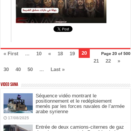
20
« First
...
10
«
18
19
Page 20 of 500
21
22
»
30
40
50
...
Last »
Video SANA
Séquence vidéo montrant le
positionnement et le redéploiement
menés par les forces navales de l’armée
arabe syrienne
17/08/2025
Entrée de deux camions-citernes de gaz