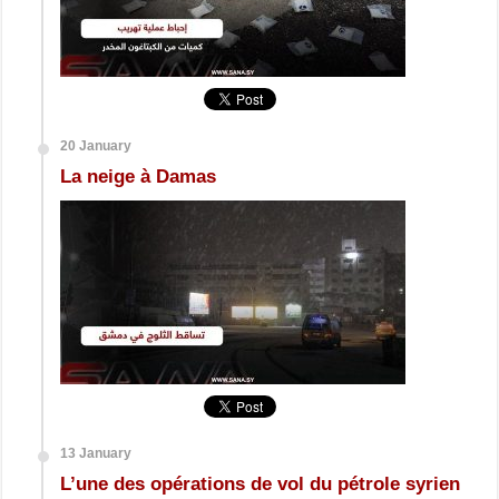
20 January
La neige à Damas
13 January
L’une des opérations de vol du pétrole syrien