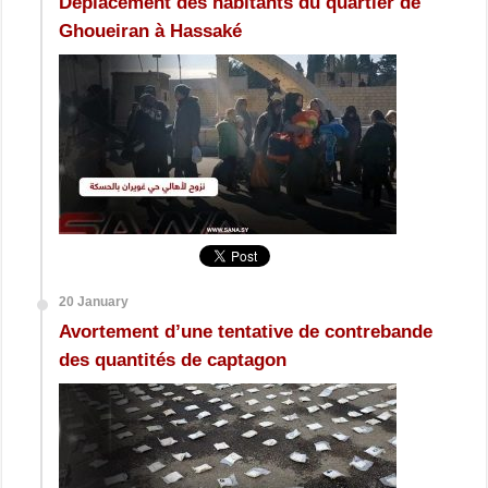
Déplacement des habitants du quartier de
Ghoueiran à Hassaké
20 January
Avortement d’une tentative de contrebande
des quantités de captagon