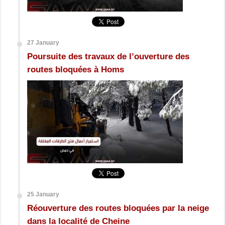
27 January
Poursuite des travaux de l’ouverture des
routes bloquées à Homs
25 January
Réouverture des routes bloquées par la neige
dans la localité de Cheine